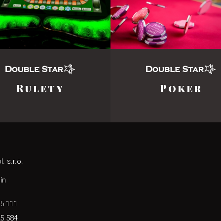
Rulety
Poker
. s.r.o.
ín
75 111
25 584