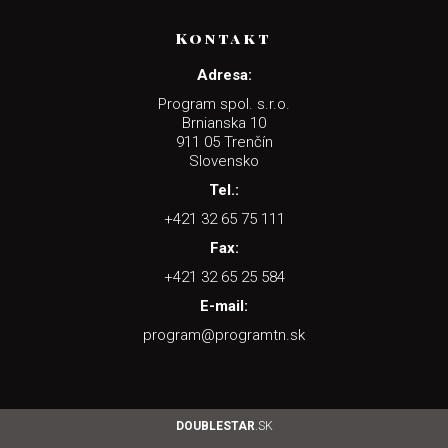
Kontakt
Adresa:
Program spol. s.r.o.
Brnianska 10
911 05 Trenčín
Slovensko
Tel.:
+421 32 65 75 111
Fax:
+421 32 65 25 584
E-mail:
program@programtn.sk
DOUBLESTAR
.SK